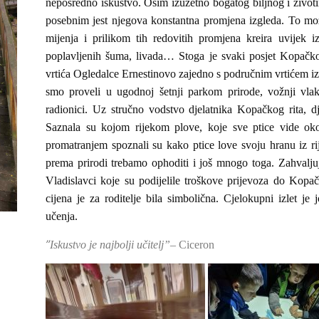
neposredno iskustvo. Osim izuzetno bogatog biljnog i životin
posebnim jest njegova konstantna promjena izgleda. To mo
mijenja i prilikom tih redovitih promjena kreira uvijek iz
poplavljenih šuma, livada… Stoga je svaki posjet Kopačkom
vrtića Ogledalce Ernestinovo zajedno s područnim vrtićem iz 
smo proveli u ugodnoj šetnji parkom prirode, vožnji vla
radionici. Uz stručno vodstvo djelatnika Kopačkog rita, d
Saznala su kojom rijekom plove, koje sve ptice vide ok
promatranjem spoznali su kako ptice love svoju hranu iz ri
prema prirodi trebamo ophoditi i još mnogo toga. Zahvalju
Vladislavci koje su podijelile troškove prijevoza do Kop
cijena je za roditelje bila simbolična. Cjelokupni izlet je
učenja.
”
Iskustvo je najbolji učitelj”
– Ciceron