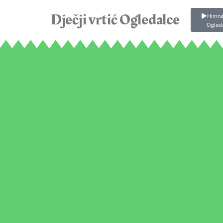
Dječji vrtić Ogledalce
Himna
Ogled