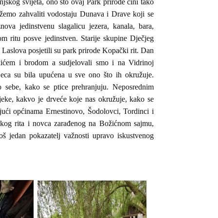
jskog svijeta, ono što ovaj Park prirode čini tako
žemo zahvaliti vodostaju Dunava i Drave koji se
nova jedinstvenu slagalicu jezera, kanala, bara,
 ritu posve jedinstven. Starije skupine Dječjeg
Laslova posjetili su park prirode Kopački rit. Dan
kićem i brodom a sudjelovali smo i na Vidrinoj
jeca su bila upućena u sve ono što ih okružuje.
o sebe, kako se ptice prehranjuju. Neposrednim
jeke, kakvo je drveće koje nas okružuje, kako se
jući općinama Ernestinovo, Šodolovci, Tordinci i
ačkog rita i novca zarađenog na Božićnom sajmu,
 još jedan pokazatelj važnosti upravo iskustvenog