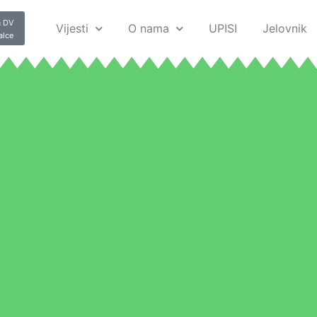
 DV
Vijesti
O nama
UPISI
Jelovnik
alce