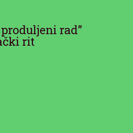
 produljeni rad”
čki rit