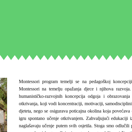
Montessori program temelji se na pedagoškoj koncepciji
Montessori na temelju opažanja djece i njihova razvoja
humanističko-razvojnih koncepcija odgoja i obrazovanja
otkrivanja, koji vodi koncentraciji, motivaciji, samodiscipli
djeteta, nego se osigurava poticajna okolina koja povećava
igru spontano učenje otkrivanjem. Zahvaljujući edukaciji i
naglašavaju učenje putem svih osjetila. Stoga smo odlučili p