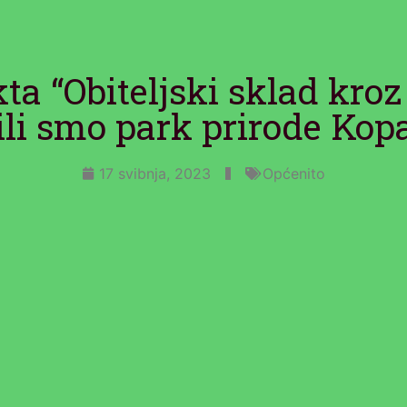
ta “Obiteljski sklad kroz
ili smo park prirode Kopa
17 svibnja, 2023
Općenito