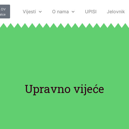
 DV
Vijesti
O nama
UPISI
Jelovnik
alce
Upravno vijeće