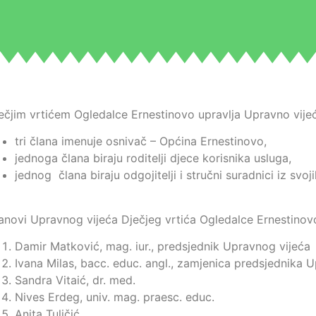
ečjim vrtićem Ogledalce Ernestinovo upravlja Upravno vijeć
tri člana imenuje osnivač – Općina Ernestinovo,
jednoga člana biraju roditelji djece korisnika usluga,
jednog člana biraju odgojitelji i stručni suradnici iz svoj
anovi Upravnog vijeća Dječjeg vrtića Ogledalce Ernestinov
Damir Matković, mag. iur., predsjednik Upravnog vijeća
Ivana Milas, bacc. educ. angl., zamjenica predsjednika 
Sandra Vitaić, dr. med.
Nives Erdeg, univ. mag. praesc. educ.
Anita Tuličić