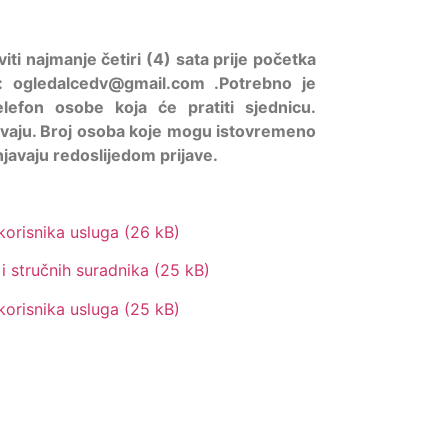
iti najmanje četiri (4) sata prije početka
te: ogledalcedv@gmail.com
.Potrebno je
lefon osobe koja će pratiti sjednicu.
avaju.
Broj osoba koje mogu istovremeno
njavaju redoslijedom prijave.
 korisnika usluga
 i stručnih suradnika
 korisnika usluga