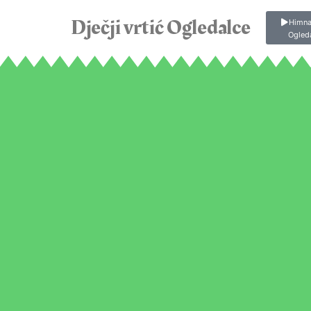
Dječji vrtić Ogledalce
Himna
Ogled