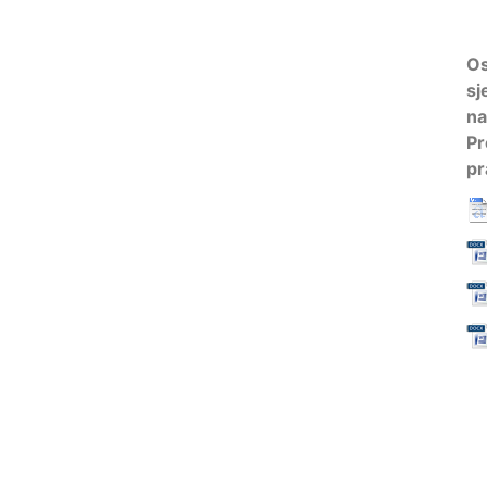
Os
sj
na
Pr
pr