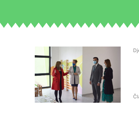
Dj
Čl