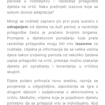
perioda u roditeljstvu – razdoblje prilagodbe
djeteta na vrtić. Kako preživjeti izazove koje sa
sobom donosi adaptacija?
Mnogi se roditelji zapravo po prvi puta susreću s
odvajanjem
od djeteta na duži period, a razdoblje
prilagodbe često je praćeno brojnim brigama.
Promjene u djetetovom ponašanju koje prate
razdoblje prilagodbe mogu biti vrlo
izazovne
za
roditelje. Utješna je informacija da se velika većina
djece nakon izvjesnog perioda od nekoliko tjedana
uspije prilagoditi na vrtić, prestaje mučno plakanje
djeteta pri opraštanju i boravljenju u vrtićkoj
skupini.
Dijete polako prihvaća novu sredinu, razvija se
povjerenje u odgojiteljice, uspostavlja se igra s
drugom djecom i sudjelovanje u aktivnostima u
vrtiću. Međutim, vrijeme koje je pojedinom djetetu
potrebno da se prilagodi vrlo je individualno. Kod