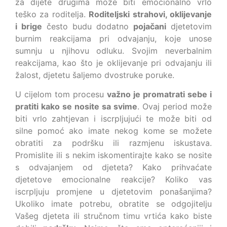
za dijete drugima može biti emocionalno vrlo
teško za roditelja.
Roditeljski strahovi, oklijevanje
i brige
često budu dodatno
pojačani
djetetovim
burnim reakcijama pri odvajanju, koje unose
sumnju u njihovu odluku. Svojim neverbalnim
reakcijama, kao što je oklijevanje pri odvajanju ili
žalost, djetetu šaljemo dvostruke poruke.
U cijelom tom procesu
važno je promatrati sebe i
pratiti kako se nosite sa svime
. Ovaj period može
biti vrlo zahtjevan i iscrpljujući te može biti od
silne pomoć ako imate nekog kome se možete
obratiti za podršku ili razmjenu iskustava.
Promislite ili s nekim iskomentirajte kako se nosite
s odvajanjem od djeteta? Kako prihvaćate
djetetove emocionalne reakcije? Koliko vas
iscrpljuju promjene u djetetovim ponašanjima?
Ukoliko imate potrebu, obratite se odgojitelju
Vašeg djeteta ili stručnom timu vrtića kako biste