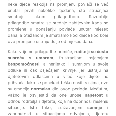
neke djece reakcija na promjenu povlači se već
unutar prvih nekoliko tjedana, što stručnjaci
smatraju lakom prilagodbom. Razdoblje
prilagodbe smatra se srednje zahtjevnim kada se
promjene u ponašanju povlače unutar mjesec
dana, a otežanom je smatramo kod djece kod koje
ove promjene ustraju dulje od mjesec dana.
Kako vrijeme prilagodbe odmiče,
roditelji se često
susreću s umorom
, frustracijom, osjećajem
bespomoćnosti
, a nerijetko i sumnjom u svoje
odluke ili čak osjećajem krivnje, jer ustraju na
djetetovim odlascima u vrtić koje dijete ne
prihvaća. Iako se ponekad teško nositi s njima, ove
su emocije
normalan
dio ovog perioda. Međutim,
važno je osvijestiti da one unose
napetost
u
odnos roditelja i djeteta, koja ne doprinosi rješenju
situacije. Isto tako, izražavanjem
sumnje
i
zabrinutosti u situacijama odvajanja, djetetu