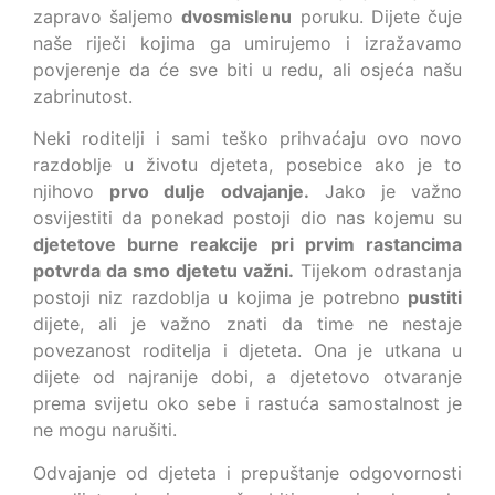
zapravo šaljemo
dvosmislenu
poruku. Dijete čuje
naše riječi kojima ga umirujemo i izražavamo
povjerenje da će sve biti u redu, ali osjeća našu
zabrinutost.
Neki roditelji i sami teško prihvaćaju ovo novo
razdoblje u životu djeteta, posebice ako je to
njihovo
prvo dulje odvajanje.
Jako je važno
osvijestiti da ponekad postoji dio nas kojemu su
djetetove burne reakcije pri prvim rastancima
potvrda da smo djetetu važni.
Tijekom odrastanja
postoji niz razdoblja u kojima je potrebno
pustiti
dijete, ali je važno znati da time ne nestaje
povezanost roditelja i djeteta. Ona je utkana u
dijete od najranije dobi, a djetetovo otvaranje
prema svijetu oko sebe i rastuća samostalnost je
ne mogu narušiti.
Odvajanje od djeteta i prepuštanje odgovornosti