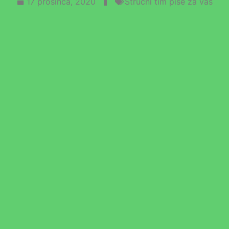
17 prosinca, 2020
Stručni tim piše za vas