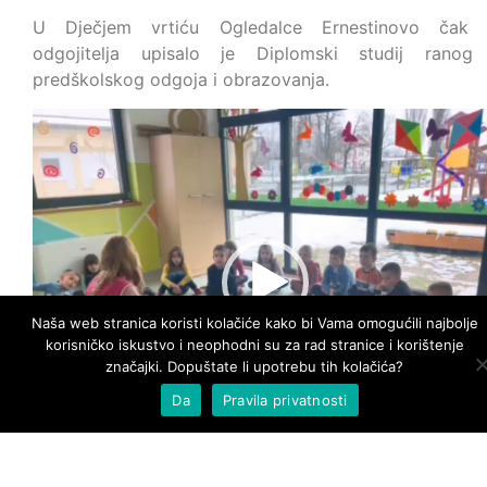
U Dječjem vrtiću Ogledalce Ernestinovo čak
odgojitelja upisalo je Diplomski studij ranog
predškolskog odgoja i obrazovanja.
Reproduktor
videozapisa
Naša web stranica koristi kolačiće kako bi Vama omogućili najbolje
korisničko iskustvo i neophodni su za rad stranice i korištenje
značajki. Dopuštate li upotrebu tih kolačića?
Da
Pravila privatnosti
00:00
01:48