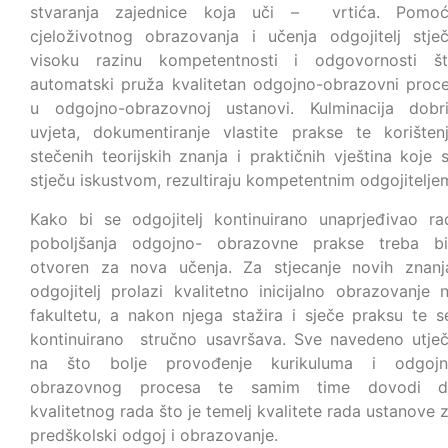
stvaranja zajednice koja uči – vrtića. Pomo
cjeloživotnog obrazovanja i učenja odgojitelj stje
visoku razinu kompetentnosti i odgovornosti š
automatski pruža kvalitetan odgojno-obrazovni proc
u odgojno-obrazovnoj ustanovi. Kulminacija dobr
uvjeta, dokumentiranje vlastite prakse te korišten
stečenih teorijskih znanja i praktičnih vještina koje 
stječu iskustvom, rezultiraju kompetentnim odgojitelje
Kako bi se odgojitelj kontinuirano unaprjeđivao ra
poboljšanja odgojno- obrazovne prakse treba bi
otvoren za nova učenja. Za stjecanje novih znanj
odgojitelj prolazi kvalitetno inicijalno obrazovanje 
fakultetu, a nakon njega stažira i sječe praksu te 
kontinuirano stručno usavršava. Sve navedeno utje
na što bolje provođenje kurikuluma i odgoj
obrazovnog procesa te samim time dovodi d
kvalitetnog rada što je temelj kvalitete rada ustanove 
predškolski odgoj i obrazovanje.