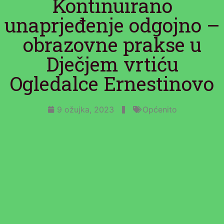
Kontinuirano
unaprjeđenje odgojno –
obrazovne prakse u
Dječjem vrtiću
Ogledalce Ernestinovo
9 ožujka, 2023
Općenito