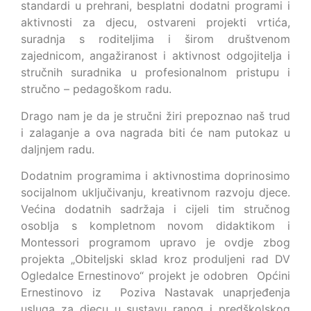
standardi u prehrani, besplatni dodatni programi i
aktivnosti za djecu, ostvareni projekti vrtića,
suradnja s roditeljima i širom društvenom
zajednicom, angažiranost i aktivnost odgojitelja i
stručnih suradnika u profesionalnom pristupu i
stručno – pedagoškom radu.
Drago nam je da je stručni žiri prepoznao naš trud
i zalaganje a ova nagrada biti će nam putokaz u
daljnjem radu.
Dodatnim programima i aktivnostima doprinosimo
socijalnom uključivanju, kreativnom razvoju djece.
Većina dodatnih sadržaja i cijeli tim stručnog
osoblja s kompletnom novom didaktikom i
Montessori programom upravo je ovdje zbog
projekta „Obiteljski sklad kroz produljeni rad DV
Ogledalce Ernestinovo“ projekt je odobren Općini
Ernestinovo iz Poziva Nastavak unaprjeđenja
usluga za djecu u sustavu ranog i predškolskog