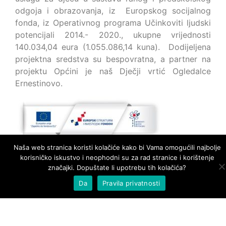
odgoja i obrazovanja, iz Europskog socijalnog
fonda, iz Operativnog programa Učinkoviti ljudski
potencijali 2014.- 2020., ukupne vrijednosti
140.034,04 eura (1.055.086,14 kuna). Dodijeljena
projektna sredstva su bespovratna, a partner na
projektu Općini je naš Dječji vrtić Ogledalce
Ernestinovo.
Naša web stranica koristi kolačiće kako bi Vama omogućili najbolje
korisničko iskustvo i neophodni su za rad stranice i korištenje
značajki. Dopuštate li upotrebu tih kolačića?
Da
Pravila privatnosti
Dječji vrtić Ogledalce
ŠKOLSKA 4, 31215 ERNESTINOVO