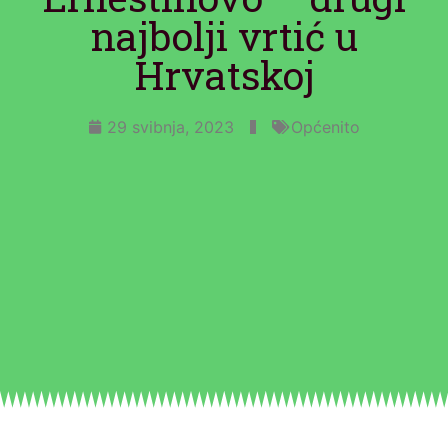
najbolji vrtić u
Hrvatskoj
29 svibnja, 2023
Općenito