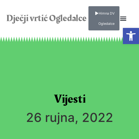
Himna DV
Dječji vrtić Ogledalce
Ogledalce
Open
Vijesti
26 rujna, 2022