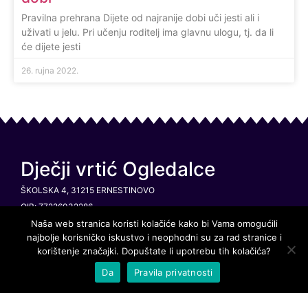
Pravilna prehrana Dijete od najranije dobi uči jesti ali i
uživati u jelu. Pri učenju roditelj ima glavnu ulogu, tj. da li
će dijete jesti
26. rujna 2022.
Dječji vrtić Ogledalce
ŠKOLSKA 4, 31215 ERNESTINOVO
OIB: 77226032286
IBAN:5223900011811100000
Naša web stranica koristi kolačiće kako bi Vama omogućili
najbolje korisničko iskustvo i neophodni su za rad stranice i
RAVNATELJICA: MONIKA MIŠKIĆ, UNIV.MAG.PRAESC.EDUC.
korištenje značajki. Dopuštate li upotrebu tih kolačića?
Da
Pravila privatnosti
Info izbornik
PRAVO NA PRISTUP INFORMACIJAMA