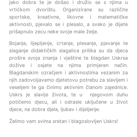
jako dobra te je došao i družio se s njima u
vrtićkom dvorištu. Organizirane su različite
sportske, kreativne, likovne i matematičke
aktivnosti, pjevalo se i plesalo, a svako je dijete
prišapnulo zecu neke svoje male želje.
Bojanje, lijepljenje, crtanje, plesanje, pjevanje te
slaganje didaktičkih slagalica prilika su da djeca
prošire svoja znanja i vještine te blagdan Uskrsa
dožive i osjete na njima primjeren način.
Blagdanskim ozračjem i aktivnostima vezanim za
njih zadovoljavamo djetetovu potrebu za slavljem i
veseljem te ga činimo aktivnim članom zajednice.
Uskrs je slavlje života, te u njegovom duhu
potičemo djecu, ali i odrasle uključene u život
djece, na dobra djela, ljubav i dijeljenje.
Želimo vam svima sretan i blagoslovljen Uskrs!