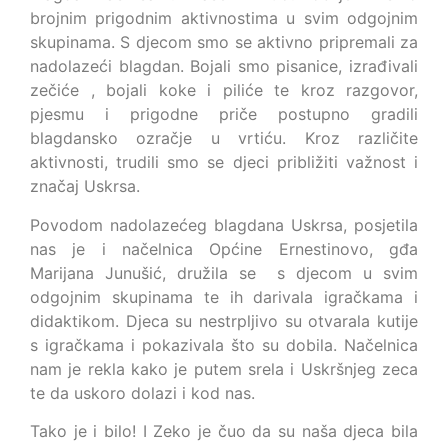
brojnim prigodnim aktivnostima u svim odgojnim
skupinama. S djecom smo se aktivno pripremali za
nadolazeći blagdan. Bojali smo pisanice, izrađivali
zečiće , bojali koke i piliće te kroz razgovor,
pjesmu i prigodne priče postupno gradili
blagdansko ozračje u vrtiću. Kroz različite
aktivnosti, trudili smo se djeci približiti važnost i
značaj Uskrsa.
Povodom nadolazećeg blagdana Uskrsa, posjetila
nas je i načelnica Općine Ernestinovo, gđa
Marijana Junušić, družila se s djecom u svim
odgojnim skupinama te ih darivala igračkama i
didaktikom. Djeca su nestrpljivo su otvarala kutije
s igračkama i pokazivala što su dobila. Načelnica
nam je rekla kako je putem srela i Uskršnjeg zeca
te da uskoro dolazi i kod nas.
Tako je i bilo! I Zeko je čuo da su naša djeca bila