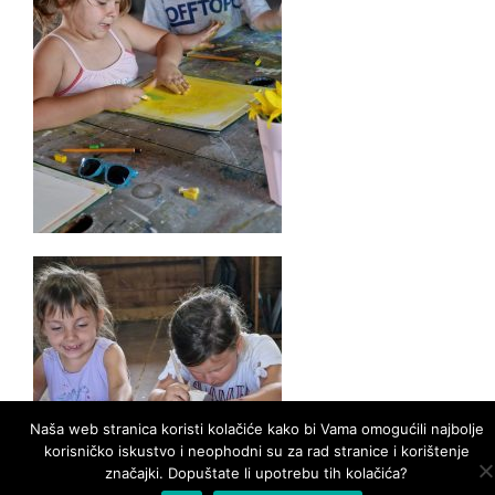
Naša web stranica koristi kolačiće kako bi Vama omogućili najbolje
korisničko iskustvo i neophodni su za rad stranice i korištenje
značajki. Dopuštate li upotrebu tih kolačića?