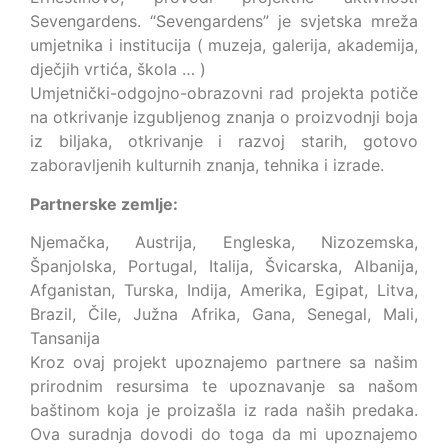
Sevengardens. “Sevengardens” je svjetska mreža
umjetnika i institucija ( muzeja, galerija, akademija,
dječjih vrtića, škola … )
Umjetnički-odgojno-obrazovni rad projekta potiče
na otkrivanje izgubljenog znanja o proizvodnji boja
iz biljaka, otkrivanje i razvoj starih, gotovo
zaboravljenih kulturnih znanja, tehnika i izrade.
Partnerske zemlje:
Njemačka, Austrija, Engleska, Nizozemska,
Španjolska, Portugal, Italija, Švicarska, Albanija,
Afganistan, Turska, Indija, Amerika, Egipat, Litva,
Brazil, Čile, Južna Afrika, Gana, Senegal, Mali,
Tansanija
Kroz ovaj projekt upoznajemo partnere sa našim
prirodnim resursima te upoznavanje sa našom
baštinom koja je proizašla iz rada naših predaka.
Ova suradnja dovodi do toga da mi upoznajemo