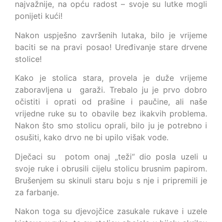
najvažnije, na opću radost – svoje su lutke mogli
ponijeti kući!
Nakon uspješno završenih lutaka, bilo je vrijeme
baciti se na pravi posao! Uređivanje stare drvene
stolice!
Kako je stolica stara, provela je duže vrijeme
zaboravljena u garaži. Trebalo ju je prvo dobro
očistiti i oprati od prašine i paučine, ali naše
vrijedne ruke su to obavile bez ikakvih problema.
Nakon što smo stolicu oprali, bilo ju je potrebno i
osušiti, kako drvo ne bi upilo višak vode.
Dječaci su potom onaj „teži“ dio posla uzeli u
svoje ruke i obrusili cijelu stolicu brusnim papirom.
Brušenjem su skinuli staru boju s nje i pripremili je
za farbanje.
Nakon toga su djevojčice zasukale rukave i uzele