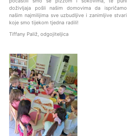
počastili smo se pizzom i sokovima, te puni
doživljaja pošli našim domovima da ispričamo
našim najmilijima sve uzbudljive i zanimljive stvari
koje smo tijekom tjedna radili!
Tiffany Paliž, odgojiteljica