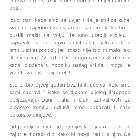
kistove u ruke, te su stolicu obojale u bijelu akrilnu
boju.
Idući dan, kada smo se uvjerili da je stolica suha,
svi smo zajedno uzeli kistove i šarene akrilne boje,
pustili mašti na volju, te smo uredili stolicu i
napravili od nje pravo umjetničko djelo na koje
smo uistinu ponosi, jer posao nije bio ni malo lak,
ali ništa što Zvjezdice ne mogu izvesti! Stolica je
sada izložena u hodniku našeg vrtića i mogu je
vidjeti svi naši posjetitelji!
Što bi bio Dječji tjedan bez finih peciva, koje smo
sami napravili? Kako se tijekom cijelog listopada
obilježavaju Dani kruha i Dani zahvalnosti za
plodove zemlje, odlučili smo pokazati i naše
pekarsko umijeće.
Odgojiteljica nam je zamijesila tijesto, koje se
najprije moralo dići kako bi mogli raditi s njim. Da