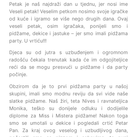
Petak je naš najdraži dan u tjednu, jer nosi ime
Veseli petak! Veselim petkom nosimo svoje igračke
od kuće i igramo se više nego drugih dana. Ovaj
veseli petak, osim igračaka, ponijeli smo i
pidžame, dekice i jastuke – jer smo imali pidžama
party. U vrtiću!!!
Djeca su od jutra s uzbuđenjem i ogromnom
radošću čekala trenutak kada će im odgojiteljice
reći da se mogu presvući u pidžame i da party
počinje.
Obzirom da je to prvi pidžama party u našoj
skupini, imali smo modnu reviju da svi vide naše
slatke pidžame. Naš žiri, teta Nives i ravnateljica
Monika, teško su donijele odluku i dodijelile
diplome za Miss i Mistera pidžame! Nakon toga
smo se umotali u dekice i pogledali crtić Petar
Pan. Za kraj ovog veselog i uzbudljivog dana,