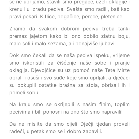
se ne uprljamo, stavili smo pregače, uzeli oklagije i
krenuli u izradu peciva. Svašta smo radili, baš kao
pravi pekari. Kiflice, pogačice, perece, pletenice…
Znamo da svakom dobrom pecivu treba tanki
premaz jajetom kako bi ono dobilo zlatnu boju,
malo soli i malo sezama, ali ponajviše ljubavi.
Dok smo čekali da se naša peciva ispeku, vrijeme
smo iskoristili za čišćenje naše sobe i pranje
oklagija. Djevojčice su uz pomoć naše Tete Mirte
oprali i osušili svo suđe koje smo uprljali, a dječaci
su pokupili ostatke brašna sa stola, obrisali ih i
pomeli sobu.
Na kraju smo se okrijepili s našim finim, toplim
pecivima i bili ponosni na ono što smo napravili!
Da ne mislite da smo cijeli Dječji tjedan proveli
radeći, u petak smo se i dobro zabavili.