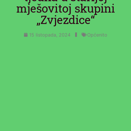
mješovitoj skupini
„Zvjezdice“
15 listopada, 2024
Općenito