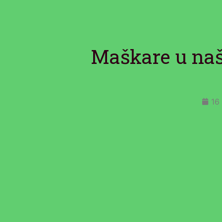
Maškare u naše
16