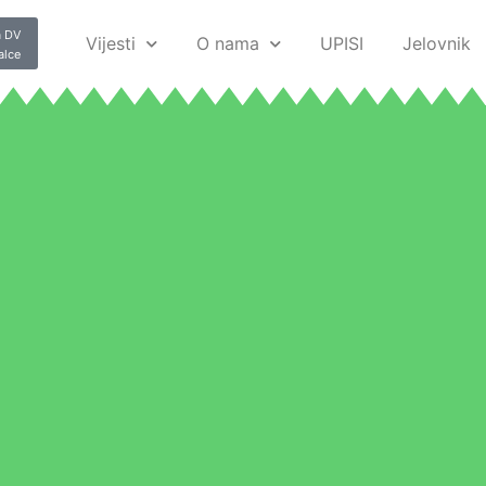
 DV
Vijesti
O nama
UPISI
Jelovnik
alce