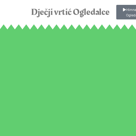
Dječji vrtić Ogledalce
Himna
Ogled