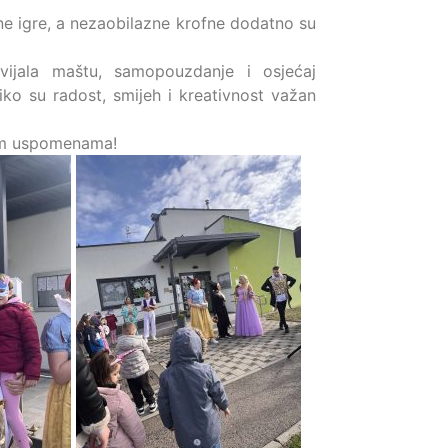
ene igre, a nezaobilazne krofne dodatno su
vijala maštu, samopouzdanje i osjećaj
ko su radost, smijeh i kreativnost važan
kim uspomenama!