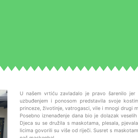
U našem vrtiću zavladalo je pravo šarenilo jer 
uzbuđenjem i ponosom predstavila svoje kostim
princeze, životinje, vatrogasci, vile i mnogi drugi m
Posebno iznenađenje dana bio je dolazak veselih 
Djeca su se družila s maskotama, plesala, pjevala 
licima govorili su više od riječi. Susret s maskotam
naš maskenbal.