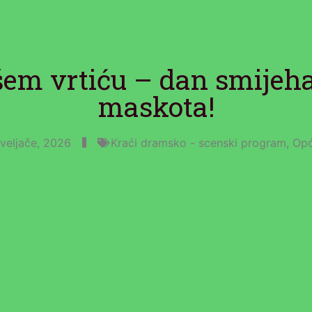
m vrtiću – dan smijeha,
maskota!
 veljače, 2026
Kraći dramsko - scenski program
,
Opć