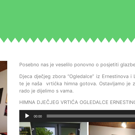
Posebno nas je veselilo ponovno o posjetiti glazbe
Djeca dječjeg zbora “Ogledalce” iz Ernestinova i 
te je naša vrtićka himna gotova. Ostavljamo je 
rado je dijelimo s vama.
HIMNA DJEČJEG VRTIĆA OGLEDALCE ERNESTIN
Reproduktor
00:00
audiozapisa