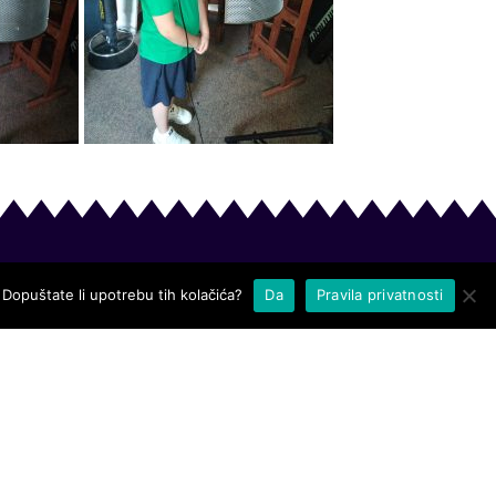
 Dopuštate li upotrebu tih kolačića?
Da
Pravila privatnosti
JAMA