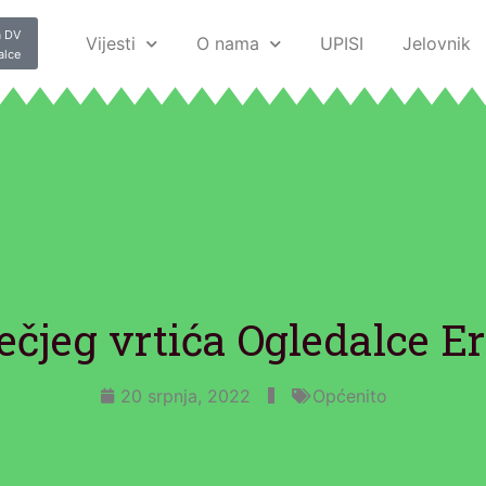
 DV
Vijesti
O nama
UPISI
Jelovnik
alce
čjeg vrtića Ogledalce E
20 srpnja, 2022
Općenito