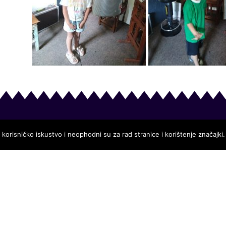
korisničko iskustvo i neophodni su za rad stranice i korištenje značajki.
Info izbornik
PRAVO NA PRISTUP INFORMACI
PRAVILA PRIVATNOSTI
IZJAVA O PRISTUPAČNOSTI
IMPRESUM
C.