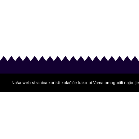
Naša web stranica koristi kolačiće kako bi Vama omogućili najbolje 
Dječji vrtić Ogledalce
ŠKOLSKA 4, 31215 ERNESTINOVO
OIB: 77226032286
IBAN:5223900011811100000
RAVNATELJICA: MONIKA MIŠKIĆ, UNIV.MAG.PRAESC.EDU