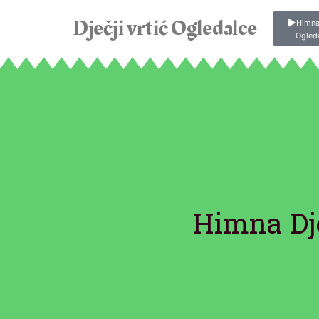
Dječji vrtić Ogledalce
Himna
Ogled
Himna Dje