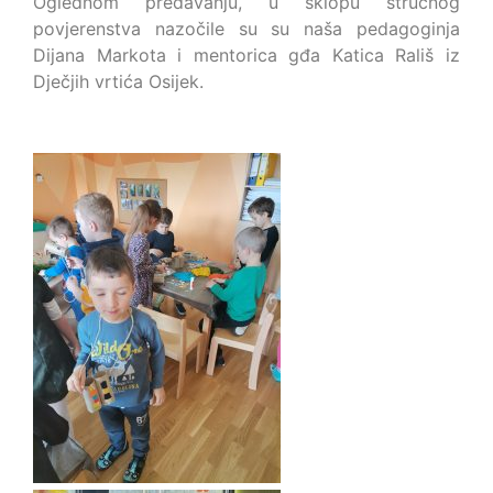
Oglednom predavanju, u sklopu stručnog
povjerenstva nazočile su su naša pedagoginja
Dijana Markota i mentorica gđa Katica Rališ iz
Dječjih vrtića Osijek.